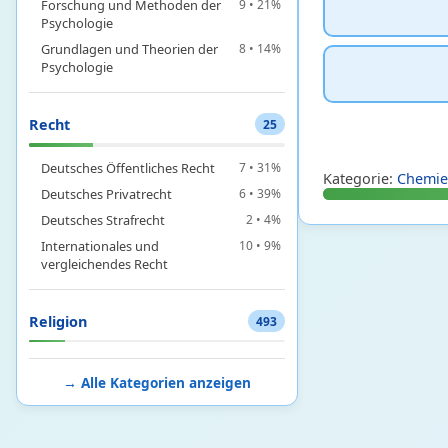
Forschung und Methoden der
9 • 21%
Psychologie
Grundlagen und Theorien der
8 • 14%
Psychologie
Recht
25
Deutsches Öffentliches Recht
7 • 31%
Kategorie:
Chemie
Deutsches Privatrecht
6 • 39%
Deutsches Strafrecht
2 • 4%
Internationales und
10 • 9%
vergleichendes Recht
Religion
493
Germanische Mythologie
4 • 24%
→ Alle Kategorien anzeigen
Griechische Mythologie
20 • 38%
Islam
2 • 5%
Judentum
48 • 19%