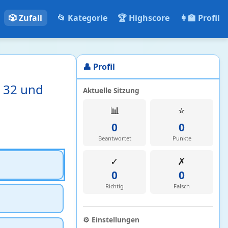
🎲 Zufall
📂 Kategorie
🏆 Highscore
👩‍🏫 Profil
👤 Profil
 32 und
Aktuelle Sitzung
📊
⭐
0
0
Beantwortet
Punkte
✓
✗
0
0
Richtig
Falsch
⚙️ Einstellungen