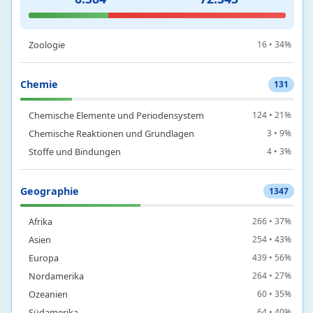
Ökologie und Evolutionsbiologie
1 • 7%
Zellbiologie und Genetik
5 • 5%
Zoologie
16 • 34%
Chemie
131
Chemische Elemente und Periodensystem
124 • 21%
Chemische Reaktionen und Grundlagen
3 • 9%
Stoffe und Bindungen
4 • 3%
Geographie
1347
Afrika
266 • 37%
Asien
254 • 43%
Europa
439 • 56%
Nordamerika
264 • 27%
Ozeanien
60 • 35%
Südamerika
64 • 40%