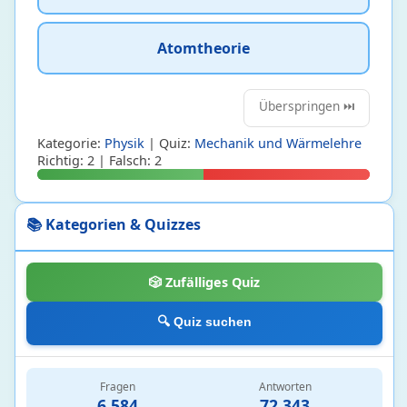
Atomtheorie
Überspringen ⏭️
Kategorie:
Physik
| Quiz:
Mechanik und Wärmelehre
Richtig: 2 | Falsch: 2
📚 Kategorien & Quizzes
🎲 Zufälliges Quiz
🔍 Quiz suchen
Biologie
24
Fragen
Antworten
Botanik
2 • 17%
6.584
72.343