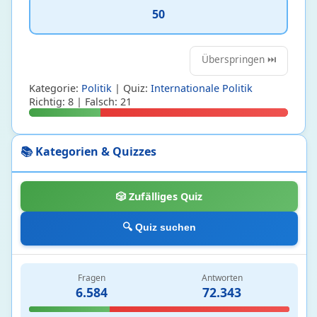
50
Zoologie
16 • 34%
Chemie
131
Überspringen ⏭️
Chemische Elemente und Periodensystem
124 • 21%
Kategorie:
Politik
| Quiz:
Internationale Politik
Richtig: 8 | Falsch: 21
Chemische Reaktionen und Grundlagen
3 • 9%
Stoffe und Bindungen
4 • 3%
📚 Kategorien & Quizzes
Geographie
1347
Afrika
266 • 37%
🎲 Zufälliges Quiz
Asien
254 • 43%
🔍 Quiz suchen
Europa
439 • 56%
Nordamerika
264 • 27%
Ozeanien
60 • 35%
Fragen
Antworten
Südamerika
64 • 40%
6.584
72.343