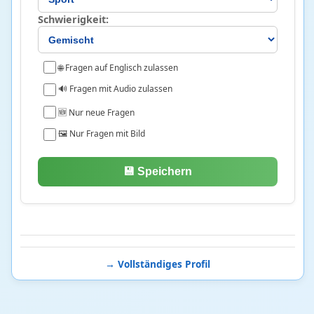
Logik und Mengen
29 • 23%
Schwierigkeit:
Stochastik
6 • 21%
Medizin
24
🌐 Fragen auf Englisch zulassen
🔊 Fragen mit Audio zulassen
Ernährung und Stoffwechsel
6 • 20%
Humanmedizin
4 • 4%
🆕 Nur neue Fragen
Medizinische Forschung
3 • 0%
🖼️ Nur Fragen mit Bild
Notfallmedizin
9 • 34%
Pharmazie
1 • 3%
💾 Speichern
Zahnmedizin
1 • 2%
Philosophie
72
Antike Philosophie
5 • 17%
→ Vollständiges Profil
Mittelalterliche Philosophie
6 • 19%
Neuzeitliche Philosophie
61 • 32%