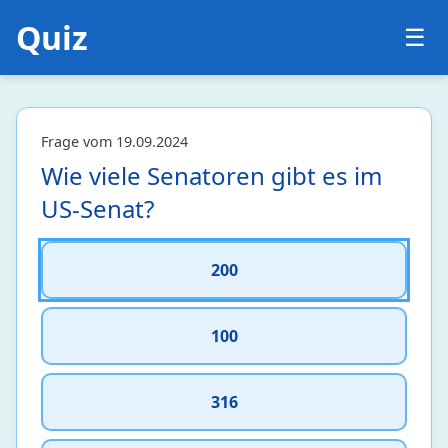
Quiz
☰
Frage vom 19.09.2024
Wie viele Senatoren gibt es im
US-Senat?
200
100
Biologie
24
Botanik
2 • 17%
316
Ökologie und Evolutionsbiologie
1 • 7%
Zellbiologie und Genetik
5 • 5%