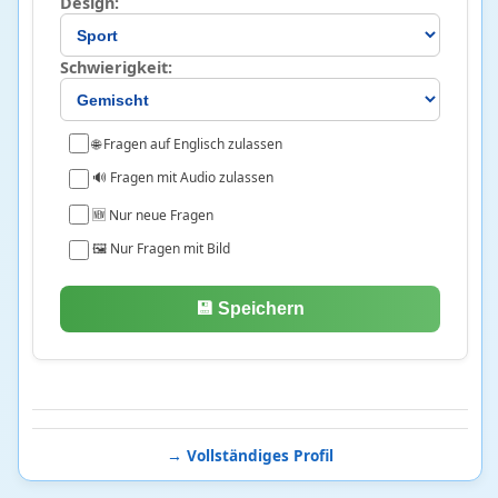
Design:
Medizin
24
Schwierigkeit:
Ernährung und Stoffwechsel
6 • 20%
Humanmedizin
4 • 4%
🌐 Fragen auf Englisch zulassen
Medizinische Forschung
3 • 0%
🔊 Fragen mit Audio zulassen
Notfallmedizin
9 • 34%
Pharmazie
1 • 3%
🆕 Nur neue Fragen
Zahnmedizin
1 • 2%
🖼️ Nur Fragen mit Bild
Philosophie
72
💾 Speichern
Antike Philosophie
5 • 17%
Mittelalterliche Philosophie
6 • 19%
Neuzeitliche Philosophie
61 • 32%
→ Vollständiges Profil
Physik
110