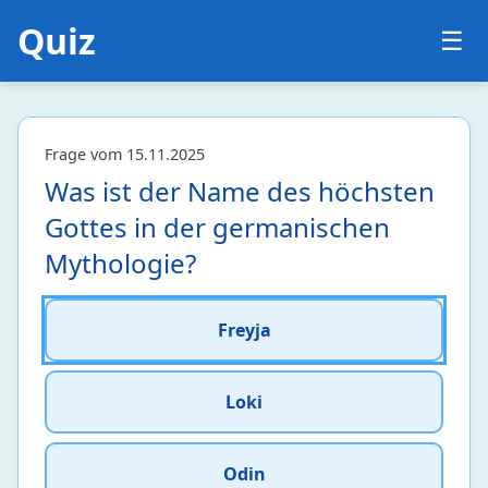
Quiz
☰
Frage vom 15.11.2025
Was ist der Name des höchsten
Gottes in der germanischen
Mythologie?
Biologie
24
Freyja
Botanik
2 • 17%
Ökologie und Evolutionsbiologie
1 • 7%
Loki
Zellbiologie und Genetik
5 • 5%
Zoologie
16 • 35%
Odin