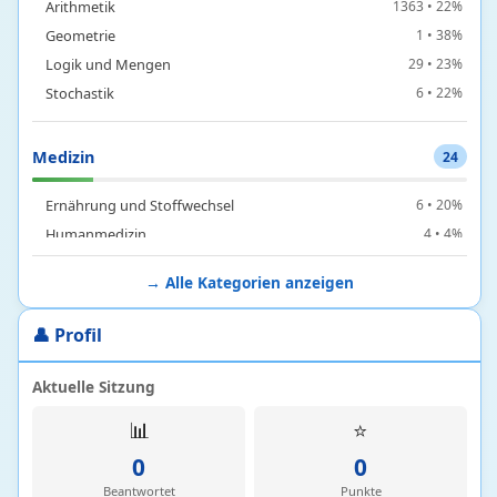
Arithmetik
1363 • 22%
Geometrie
1 • 38%
Logik und Mengen
29 • 23%
Stochastik
6 • 22%
Medizin
24
Ernährung und Stoffwechsel
6 • 20%
Humanmedizin
4 • 4%
Medizinische Forschung
3 • 0%
→ Alle Kategorien anzeigen
Notfallmedizin
9 • 34%
Pharmazie
1 • 3%
👤 Profil
Zahnmedizin
1 • 2%
Aktuelle Sitzung
Philosophie
72
📊
⭐
0
0
Antike Philosophie
5 • 17%
Mittelalterliche Philosophie
6 • 19%
Beantwortet
Punkte