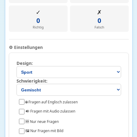
Neuzeitliche Philosophie
61 • 33%
✓
✗
0
0
Physik
110
Richtig
Falsch
Astronomie und Astrophysik
87 • 13%
Atom- und Quantenphysik
1 • 2%
⚙️ Einstellungen
Elektrizität und Magnetismus
3 • 0%
Mechanik und Wärmelehre
10 • 15%
Design:
Optik und Wellen
9 • 30%
Schwierigkeit:
Politik
61
Deutsche Politik
2 • 35%
🌐 Fragen auf Englisch zulassen
Europäische Union
49 • 36%
🔊 Fragen mit Audio zulassen
Internationale Politik
3 • 25%
🆕 Nur neue Fragen
Politische Systeme und Theorie
7 • 39%
🖼️ Nur Fragen mit Bild