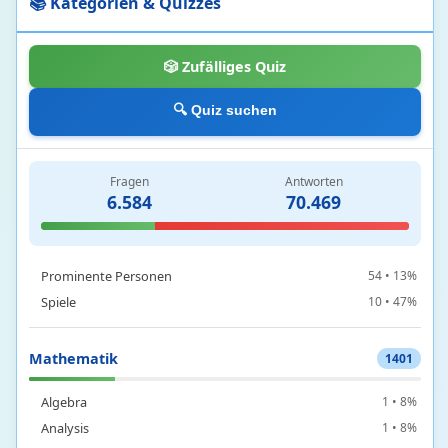
📚 Kategorien & Quizzes
Bildende Kunst
3 • 20%
🎲 Zufälliges Quiz
Deutsche Gedenk-oder Feiertage
3 • 3%
Film und Fernsehen
115 • 32%
🔍 Quiz suchen
Internetkultur
1 • 100%
Kulinaristik
6 • 39%
Literatur
85 • 43%
Fragen
Antworten
Medien
94 • 14%
6.584
70.469
Mode
2 • 16%
Musik
75 • 68%
Prominente Personen
54 • 13%
Spiele
10 • 47%
Mathematik
1401
Algebra
1 • 8%
Analysis
1 • 8%