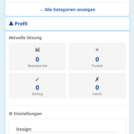
Bau- und Konstruktionstechnik
47 • 10%
→ Alle Kategorien anzeigen
Verkehr und Fahrzeuge
10 • 14%
👤 Profil
Wirtschaft
97
Aktuelle Sitzung
Betriebswirtschaftslehre und Unternehmen
68 • 21%
📊
⭐
Finanzen
12 • 4%
0
0
Volkswirtschaftslehre
17 • 3%
Beantwortet
Punkte
✓
✗
0
0
Richtig
Falsch
⚙️ Einstellungen
Design: