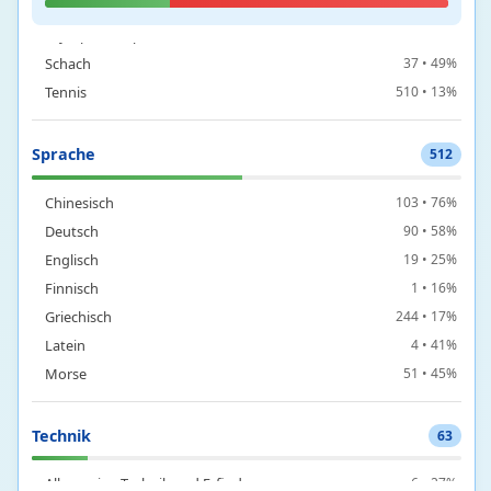
MotoGP
24 • 14%
Olympische Spiele
1 • 2%
Schach
37 • 49%
Tennis
510 • 13%
Sprache
512
Chinesisch
103 • 76%
Deutsch
90 • 58%
Englisch
19 • 25%
Finnisch
1 • 16%
Griechisch
244 • 17%
Latein
4 • 41%
Morse
51 • 45%
Technik
63
Allgemeine Technik und Erfindungen
6 • 27%