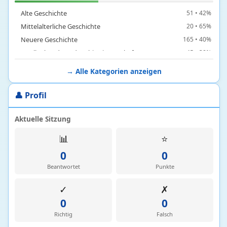
Alte Geschichte
51 • 42%
Mittelalterliche Geschichte
20 • 65%
Neuere Geschichte
165 • 40%
Quellenkunde und Archivwissenschaft
45 • 38%
→ Alle Kategorien anzeigen
Informatik
432
👤 Profil
Betriebssysteme
152 • 17%
Grundlagen und Konzepte der Informatik
48 • 41%
Aktuelle Sitzung
Hardware und Architektur
12 • 73%
📊
⭐
Programmierung und Programmiersprachen
200 • 7%
0
0
Software
20 • 8%
Beantwortet
Punkte
Kultur
448
✓
✗
0
0
Bildende Kunst
3 • 19%
Richtig
Falsch
Deutsche Gedenk-oder Feiertage
3 • 3%