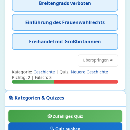
Breitengrads verboten
Einführung des Frauenwahlrechts
Freihandel mit Großbritannien
Überspringen ⏭️
Kategorie:
Geschichte
| Quiz:
Neuere Geschichte
Richtig: 2 | Falsch: 3
Biologie
24
📚 Kategorien & Quizzes
Botanik
2 • 17%
Ökologie und Evolutionsbiologie
1 • 7%
🎲 Zufälliges Quiz
Zellbiologie und Genetik
5 • 5%
Zoologie
16 • 34%
🔍 Quiz suchen