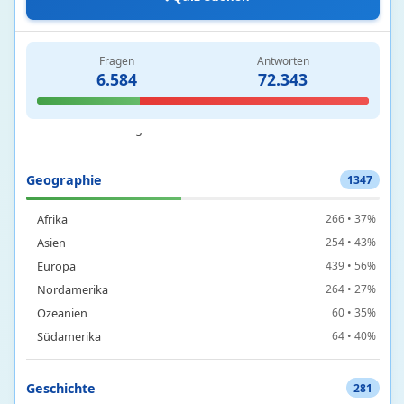
Chemie
131
Fragen
Antworten
6.584
72.343
Chemische Elemente und Periodensystem
124 • 21%
Chemische Reaktionen und Grundlagen
3 • 9%
Stoffe und Bindungen
4 • 3%
Geographie
1347
Afrika
266 • 37%
Asien
254 • 43%
Europa
439 • 56%
Nordamerika
264 • 27%
Ozeanien
60 • 35%
Südamerika
64 • 40%
Geschichte
281