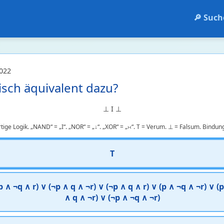
🔎 Such
022
isch äquivalent dazu?
⊥ Ι ⊥
tige Logik. „NAND“ = „Ι“. „NOR“ = „↓“. „XOR“ = „›‹“. Τ = Verum. ⊥ = Falsum. Bindung
Τ
(p ∧ ¬q ∧ r) ∨ (¬p ∧ q ∧ ¬r) ∨ (¬p ∧ q ∧ r) ∨ (p ∧ ¬q ∧ ¬r) ∨ (p
∧ q ∧ ¬r) ∨ (¬p ∧ ¬q ∧ ¬r)