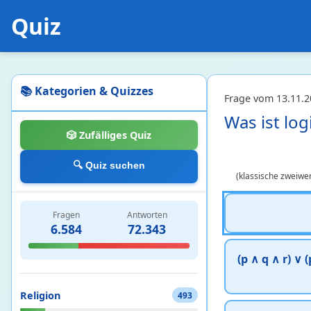
Quiz
Psychologie
19
Angewandte Psychologie
2 • 7%
Forschung und Methoden der
9 • 21%
Psychologie
📚 Kategorien & Quizzes
Frage vom 13.11.2
Grundlagen und Theorien der
8 • 14%
Was ist log
Psychologie
🎲 Zufälliges Quiz
Recht
25
🔍 Quiz suchen
(klassische zweiwer
Deutsches Öffentliches Recht
7 • 31%
Deutsches Privatrecht
6 • 39%
Fragen
Antworten
Deutsches Strafrecht
2 • 4%
6.584
72.343
Internationales und
10 • 8%
vergleichendes Recht
(p ∧ q ∧ r) ∨ 
Religion
493