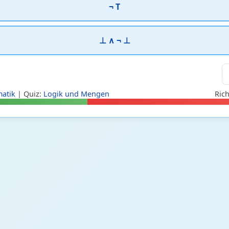
¬ Τ
⊥ ∧ ¬ ⊥
atik
| Quiz:
Logik und Mengen
Rich