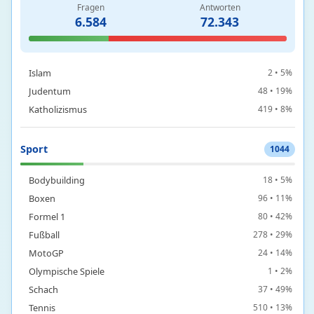
Religion
493
Fragen
Antworten
6.584
72.343
Germanische Mythologie
4 • 24%
Griechische Mythologie
20 • 38%
Islam
2 • 5%
Judentum
48 • 19%
Katholizismus
419 • 8%
Sport
1044
Bodybuilding
18 • 5%
Boxen
96 • 11%
Formel 1
80 • 42%
Fußball
278 • 29%
MotoGP
24 • 14%
Olympische Spiele
1 • 2%
Schach
37 • 49%
Tennis
510 • 13%