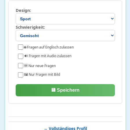
Wirtschaft
97
Design:
Betriebswirtschaftslehre und Unternehmen
68 • 21%
Finanzen
12 • 4%
Schwierigkeit:
Volkswirtschaftslehre
17 • 3%
🌐 Fragen auf Englisch zulassen
🔊 Fragen mit Audio zulassen
🆕 Nur neue Fragen
🖼️ Nur Fragen mit Bild
💾 Speichern
→ Vollständiges Profil