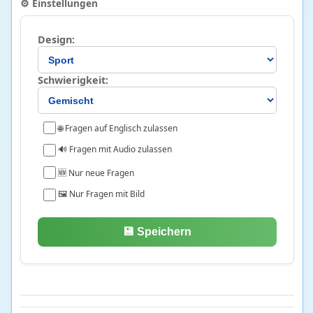
⚙️ Einstellungen
Griechisch
244 • 18%
Latein
4 • 42%
Design:
Morse
51 • 45%
Schwierigkeit:
Technik
63
Allgemeine Technik und Erfindungen
6 • 28%
🌐 Fragen auf Englisch zulassen
Bau- und Konstruktionstechnik
47 • 10%
🔊 Fragen mit Audio zulassen
Verkehr und Fahrzeuge
10 • 14%
🆕 Nur neue Fragen
Wirtschaft
97
🖼️ Nur Fragen mit Bild
Betriebswirtschaftslehre und Unternehmen
68 • 22%
💾 Speichern
Finanzen
12 • 4%
Volkswirtschaftslehre
17 • 3%