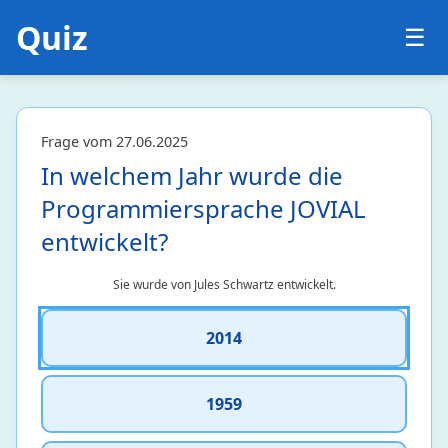
Stochastik
6 • 22%
Quiz
☰
Medizin
24
Ernährung und Stoffwechsel
6 • 20%
Frage vom 27.06.2025
Humanmedizin
4 • 4%
In welchem Jahr wurde die
Medizinische Forschung
3 • 0%
Notfallmedizin
9 • 34%
Programmiersprache JOVIAL
Pharmazie
1 • 3%
entwickelt?
Zahnmedizin
1 • 2%
Sie wurde von Jules Schwartz entwickelt.
Philosophie
72
2014
Antike Philosophie
5 • 17%
Mittelalterliche Philosophie
6 • 19%
Neuzeitliche Philosophie
61 • 33%
1959