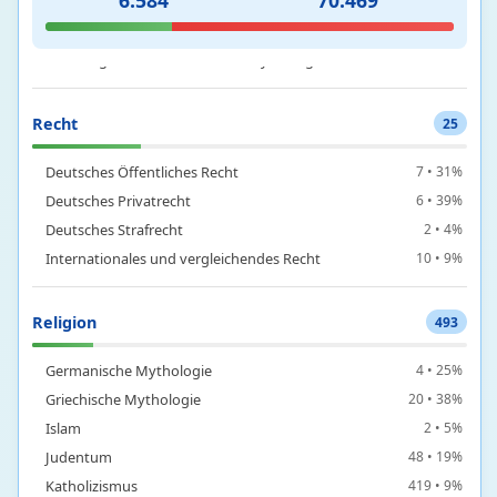
6.584
70.469
Angewandte Psychologie
2 • 7%
Forschung und Methoden der Psychologie
9 • 21%
Grundlagen und Theorien der Psychologie
8 • 15%
Recht
25
Deutsches Öffentliches Recht
7 • 31%
Deutsches Privatrecht
6 • 39%
Deutsches Strafrecht
2 • 4%
Internationales und vergleichendes Recht
10 • 9%
Religion
493
Germanische Mythologie
4 • 25%
Griechische Mythologie
20 • 38%
Islam
2 • 5%
Judentum
48 • 19%
Katholizismus
419 • 9%