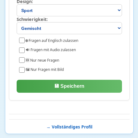
Design:
Sport
1044
Schwierigkeit:
Bodybuilding
18 • 5%
Boxen
96 • 11%
Formel 1
80 • 43%
🌐 Fragen auf Englisch zulassen
Fußball
278 • 30%
🔊 Fragen mit Audio zulassen
MotoGP
24 • 14%
🆕 Nur neue Fragen
Olympische Spiele
1 • 2%
🖼️ Nur Fragen mit Bild
Schach
37 • 50%
Tennis
510 • 14%
💾 Speichern
Sprache
512
Chinesisch
103 • 76%
Deutsch
90 • 59%
→ Vollständiges Profil
Englisch
19 • 25%
Finnisch
1 • 17%